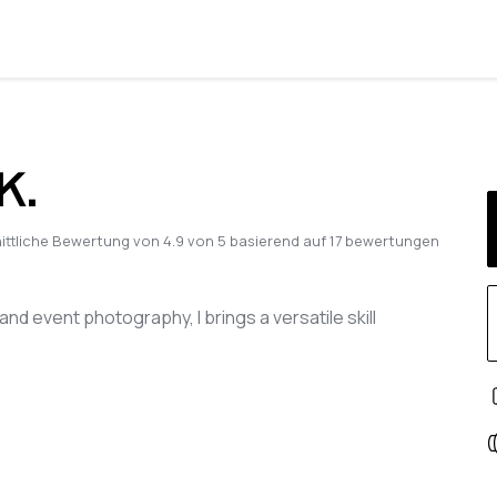
K.
ittliche Bewertung von
4.9
von
5
basierend auf
17
bewertungen
nd event photography, I brings a versatile skill