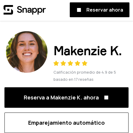
Reservar ahora
Makenzie K.
Calificación promedio de
4.9
de
5
basado en
17
reseñas
Reserva a Makenzie K. ahora
Emparejamiento automático