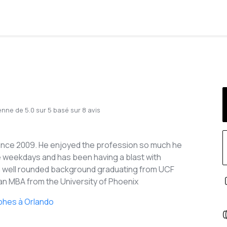
enne de
5.0
sur
5
basé sur
8
avis
ince 2009. He enjoyed the profession so much he
 weekdays and has been having a blast with
 a well rounded background graduating from UCF
an MBA from the University of Phoenix
phes à Orlando