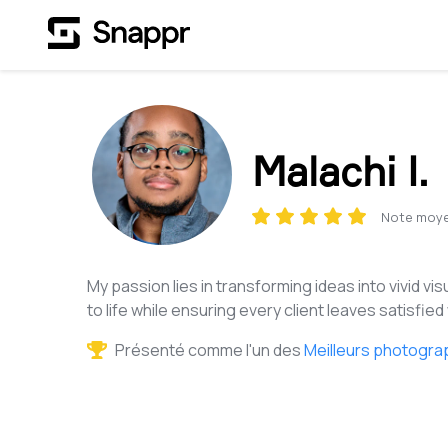
Malachi I.
Note moy
My passion lies in transforming ideas into vivid vis
to life while ensuring every client leaves satisfie
Présenté comme l'un des
Meilleurs photogra