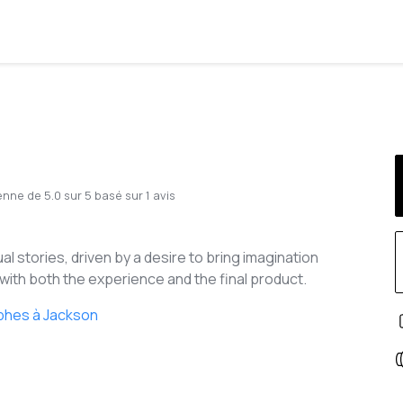
enne de
5.0
sur
5
basé sur
1
avis
ual stories, driven by a desire to bring imagination
d with both the experience and the final product.
phes à Jackson