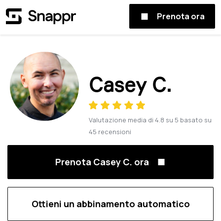
Prenota ora
Casey C.
Valutazione media di
4.8
su
5
basato su
45
recensioni
Prenota Casey C. ora
Ottieni un abbinamento automatico