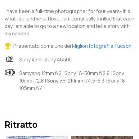
I have been a full-time photographer for four years- It is
what I do, and what I love. I am continually thrilled that each
day I am able to go to a new location and tell a story with
my camera.
Presentato come uno dei
Migliori fotografi a Tucson
Sony A7 III | Sony A6500
Samyang 12mm f/2 | Sony 16-50mm f/2.8 | Sony
16mm f/2.8 | Sony 55-210mm f/4.5-6.3 | Sony 18-
105mm f/4
Ritratto