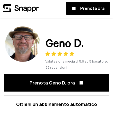
Prenota ora
Geno D.
Valutazione media di
5.0
su
5
basato su
22
recensioni
Prenota Geno D. ora
Ottieni un abbinamento automatico