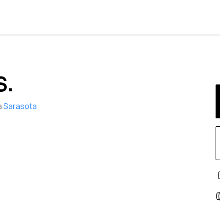
S.
a
Sarasota