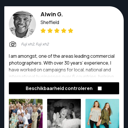
Alwin G.
Sheffield
Fuji xh2, Fuji xh2
I am amongst, one of the areas leading commercial
photographers. With over 30 years’ experience, I
have worked on campaigns for local, national and
international businesses over 6 countries, helping
them elevate and define their business message.
Beschikbaarheid controleren
Clients have included government bodies, banks,
world-class brands such as Sony and BMW,
numerous design and advertising agencies, and
celebrities. I work creatively and on-brand, fulfilling
briefs to tight deadlines.