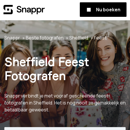
Nu boeken
Snappr
Beste fotografen
Sheffield
Feest
Sheffield Feest
Fotografen
Snappr verbindt je met vooraf gescreende feest-
fotografen in Sheffield. Het is nog nooit zo gemakkelijk en
betaalbaar geweest.