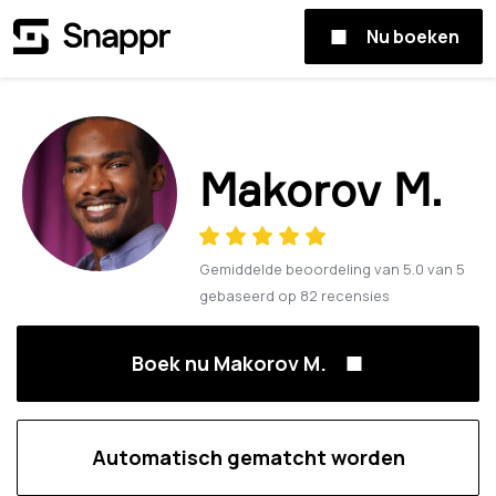
Nu boeken
Makorov M.
Gemiddelde beoordeling van
5.0
van
5
gebaseerd op
82
recensies
Boek nu Makorov M.
Automatisch gematcht worden