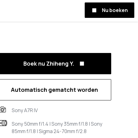
Nu boeken
Boek nu Zhiheng Y.
Automatisch gematcht worden
Sony A7R IV
Sony 50mm f/1.4 | Sony 35mm f/1.8 | Sony
85mm f/1.8 | Sigma 24-70mm f/2.8