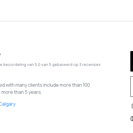
.
e beoordeling van
5.0
van
5
gebaseerd op
3
recensies
d with many clients include more than 100
r more than 5 years.
Calgary