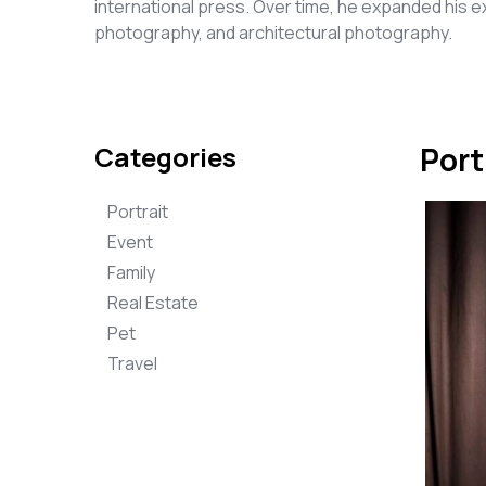
international press. Over time, he expanded his e
photography, and architectural photography.
Categories
Port
Portrait
Event
Family
Real Estate
Pet
Travel