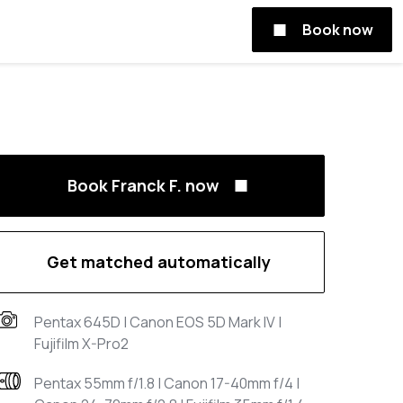
Book now
Book Franck F. now
Get matched automatically
Pentax 645D | Canon EOS 5D Mark IV |
Fujifilm X-Pro2
Pentax 55mm f/1.8 | Canon 17-40mm f/4 |