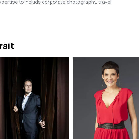
xpertise to include corporate photography, travel
rait