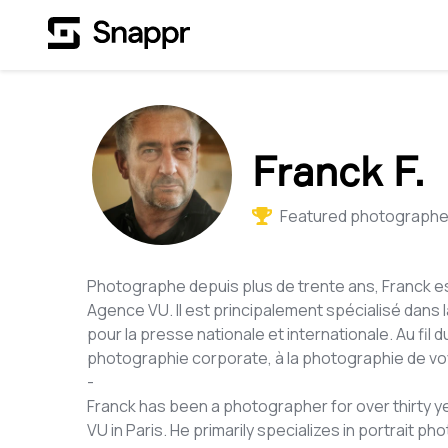
Franck F.
Featured photographer
Photographe depuis plus de trente ans, Franck e
Agence VU. Il est principalement spécialisé dans l
pour la presse nationale et internationale. Au fil d
photographie corporate, à la photographie de voy
-
Franck has been a photographer for over thirty 
VU in Paris. He primarily specializes in portrait ph