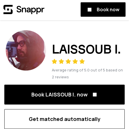
Book now
LAISSOUB I.
Average rating of
5.0
out of
5
based on
2
reviews
Book LAISSOUB I. now
Get matched automatically