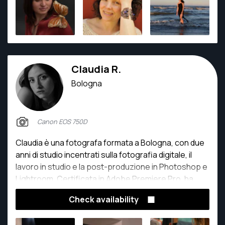
expanded her skills and specialized in wedding,
maternity, and family photography, capturing
heartfelt moments with creativity and care.
Claudia R.
Bologna
Canon EOS 750D
Claudia è una fotografa formata a Bologna, con due
anni di studio incentrati sulla fotografia digitale, il
lavoro in studio e la post-produzione in Photoshop e
Lightroom. Certificata in Adobe Premiere Pro, ha
anche completato un corso da Specialista in
Check availability
Montaggio Video. Claudia ha collaborato a progetti
con modelle, truccatori e stylist, e si specializza nella