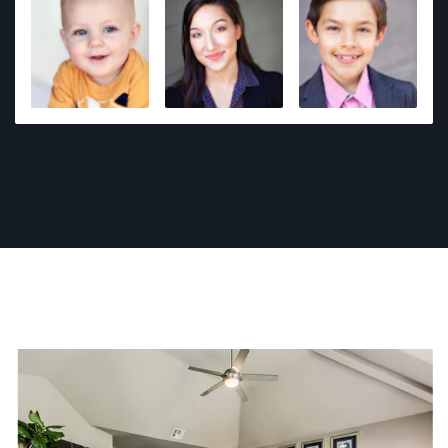
their unique personality. My passion for photography
stems from my love of human connection, and I
believe that every portrait should tell a compelling,
genuine story. Whether for business, acting, or
personal branding, I’m dedicated to making every
session a fun and collaborative experience,
ensuring you walk away with a photo you love.