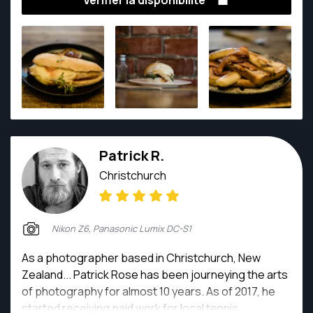
Vérifier la disponibilité
Patrick R.
Christchurch
Nikon Z6, Panasonic Lumix DC-S1
As a photographer based in Christchurch, New
Zealand... Patrick Rose has been journeying the arts
of photography for almost 10 years. As of 2017, he
started receiving paid work for local tennis