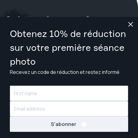
Qu'attendez-vous ?
Obtenez 10% de réduction
Réservez votre séance maintenant
à Christchurch
.
sur votre première séance
Trouver des photographes à partir de NZ$209
photo
Recevez un code de réduction et restez informé
© Snappr Inc. 2026, tous droits réservés.
S'abonner