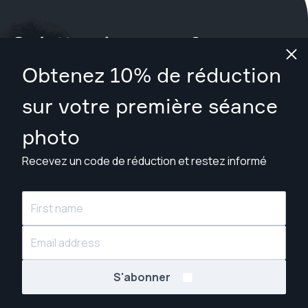
Qu'attendez-vous ?
Obtenez 10% de réduction
Réservez votre séance maintenant
à Grand Rapids
.
sur votre première séance
Trouver des photographes à partir de $169
photo
Recevez un code de réduction et restez informé
© Snappr Inc. 2026, tous droits réservés.
S'abonner