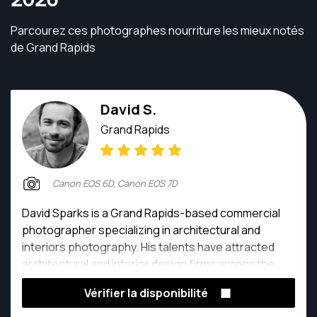
Parcourez ces photographes nourriture les mieux notés
de Grand Rapids
David S.
Grand Rapids
Canon EOS 6D, Canon EOS 7D
David Sparks is a Grand Rapids-based commercial
photographer specializing in architectural and
interiors photography. His talents have attracted
architectural and interior design firms across the
state, as well as the greater Midwest region he
Vérifier la disponibilité
occupies between Chicago and Detroit.