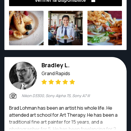
Vérifier la disponibilité
Bradley L.
Grand Rapids
Nikon D3300, Sony Alpha 7S, Sony A7 III
Brad Lohman has been an artist his whole life. He
attended art school for Art Therapy. He has been a
traditional fine art painter for 15 years, and a
photographer for 5. He has been freelancing for 2