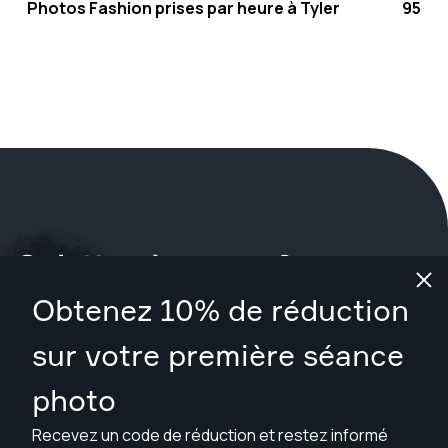
Photos Fashion prises par heure à Tyler
95
Qu'attendez-vous ?
Obtenez 10% de réduction
Réservez votre séance maintenant
à Tyler
.
sur votre première séance
Trouver des photographes à partir de $89
photo
Recevez un code de réduction et restez informé