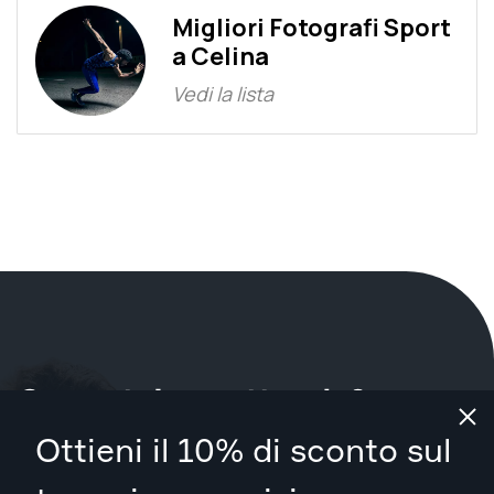
Migliori Fotografi Sport
a Celina
Vedi la lista
Cosa stai aspettando?
Ottieni il 10% di sconto sul
Prenota il tuo servizio ora
a Celina
.