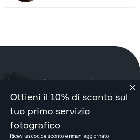
Cosa stai aspettando?
Ottieni il 10% di sconto sul
Prenota il tuo servizio ora
a Melton
.
tuo primo servizio
Trova fotografi da A$109
fotografico
Ricevi un codice sconto e rimani aggiornato