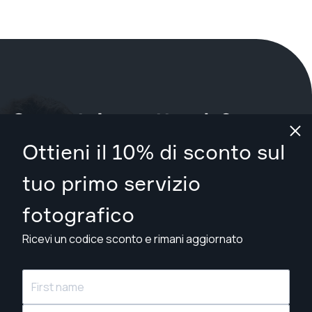
Cosa stai aspettando?
Ottieni il 10% di sconto sul
Prenota il tuo servizio ora
a Toronto
.
tuo primo servizio
Trova fotografi da CA$129
fotografico
Ricevi un codice sconto e rimani aggiornato