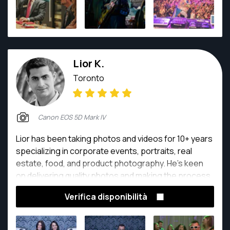
final product.
Lior K.
Toronto
Canon EOS 5D Mark IV
Lior has been taking photos and videos for 10+ years
specializing in corporate events, portraits, real
estate, food, and product photography. He's keen
on delivering quality photos and making the process
easy for everyone. Customer satisfaction and a full
Verifica disponibilità
battery is his number one priority.