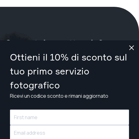
Cosa stai aspettando?
Ottieni il 10% di sconto sul
Prenota il tuo servizio ora
a Tyler
.
tuo primo servizio
Trova fotografi da $89
fotografico
Ricevi un codice sconto e rimani aggiornato
© Snappr Inc. 2026, tutti i diritti riservati.