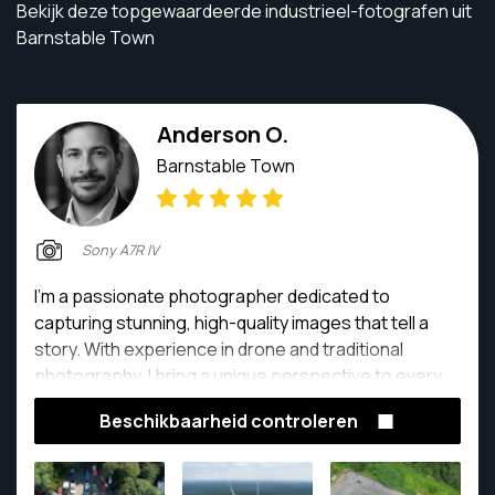
Bekijk deze topgewaardeerde industrieel-fotografen uit
Barnstable Town
Anderson O.
Barnstable Town
Sony A7R IV
I'm a passionate photographer dedicated to
capturing stunning, high-quality images that tell a
story. With experience in drone and traditional
photography, I bring a unique perspective to every
shoot, whether it's for real estate and construction
Beschikbaarheid controleren
photography & videography. My goal is to create
visually compelling images that not only meet but
exceed client expectations. I take pride in my