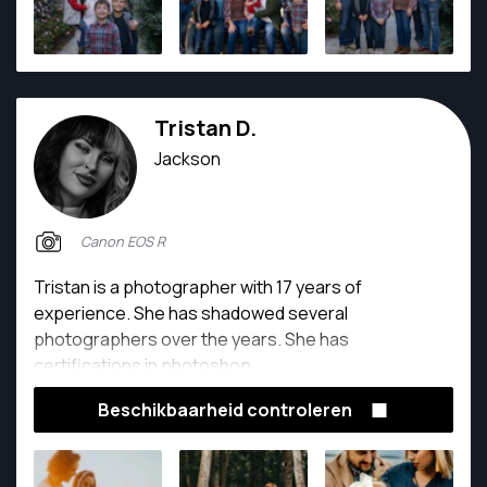
video that resonate with clients. Whether behind the
lens at a car show, corporate event, or lifestyle
shoot, My dedication to excellence is evident in
every project.
Tristan D.
Jackson
Canon EOS R
Tristan is a photographer with 17 years of
experience. She has shadowed several
photographers over the years. She has
certifications in photoshop.
Beschikbaarheid controleren