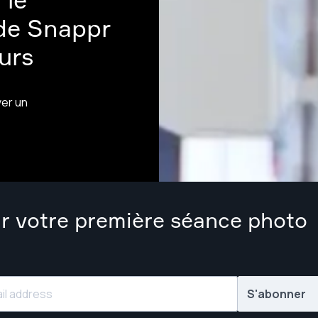
de Snappr
eurs
ver un
r votre première séance photo
S'abonner