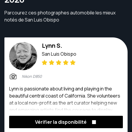
Parcourez ces photographes automobile les mieux
notés de San Luis Obispo
Lynn S.
San Luis Obispo
Nikon D850
Lynn is passionate about living and playing in the
beautiful central coast of California. She volunteers
at a local non-profit as the art curator helping new
and emerging artists find the courage to display
their creative work. As a self taught photographer
Vérifier la disponibilité
she spends time studying photography and then
puts it into practice to capture stunning landscapes,