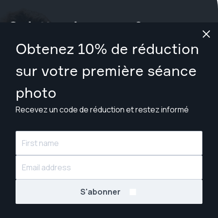
Qu'attendez-vous ?
Obtenez 10% de réduction
Réservez votre séance maintenant
à San Luis Obispo
.
sur votre première séance
Trouver des photographes pour moins de $199
photo
Recevez un code de réduction et restez informé
© Snappr Inc. 2026, tous droits réservés.
S'abonner