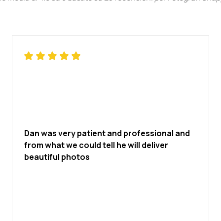
and portraits. Combining his backgrounds in
music and photography, he also develops
artistic projects that merge images with
sound, including his Gaïa project, a
photographic and sonic documentary
exploring randomly selected locations around
the world using only non-gas-powered travel.
Dan was very patient and professional and
from what we could tell he will deliver
beautiful photos