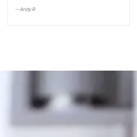
—
Andy R