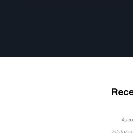
today’s transient, post-pandemic world.
Recen
Ascol
Valutazio