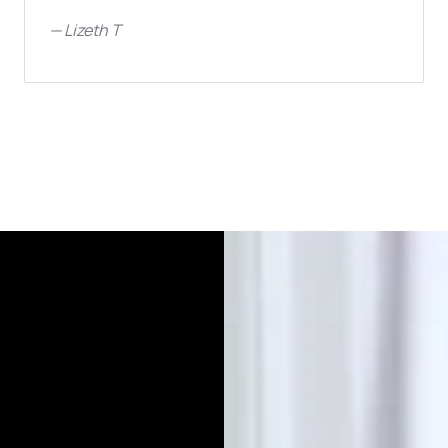
—
Lizeth T