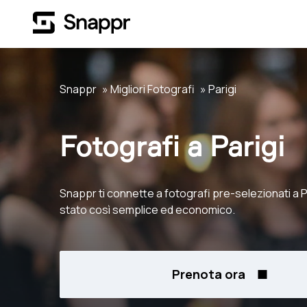
Snappr
Migliori Fotografi
Parigi
Fotografi a Parigi
Snappr ti connette a fotografi pre-selezionati a P
stato così semplice ed economico.
Prenota ora