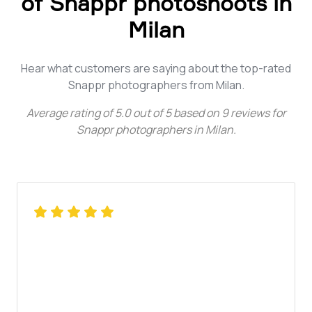
of Snappr photoshoots in
Milan
Hear what customers are saying about the top-rated
Snappr photographers from Milan.
Average rating of
5.0
out of
5
based on
9
reviews for
Snappr photographers in Milan
.