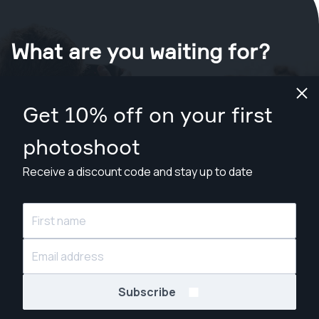
What are you waiting for?
Book your shoot now
in Milan
.
Get 10% off on your first
Find photographers from €99
photoshoot
Receive a discount code and stay up to date
© Snappr Inc. 2026, all rights reserved.
Subscribe