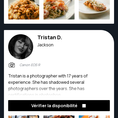
me to consistently deliver high-quality images and
video that resonate with clients. Whether behind the
lens at a car show, corporate event, or lifestyle
shoot, My dedication to excellence is evident in
every project.
Tristan D.
Jackson
Canon EOS R
Tristan is a photographer with 17 years of
experience. She has shadowed several
photographers over the years. She has
certifications in photoshop.
Vérifier la disponibilité