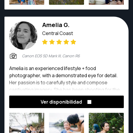
Amelia G.
Central Coast
Canon EOS 5D Mark III, Canon R6
Amelia is an experienced lifestyle + food
photographer, with a demonstrated eye for detail.
Her passion is to carefully style and compose
captivating imagery. She has been shooting for the
last 10+ years, working across a plethora of fields
Ver disponibilidad
and geographical distances, from Australia to South
East Asia, North America + Beyond.