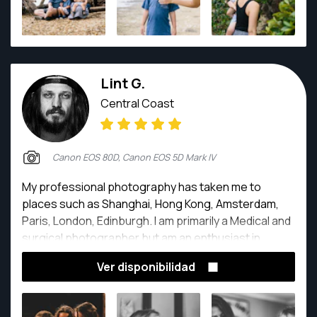
Lint G.
Central Coast
Canon EOS 80D, Canon EOS 5D Mark IV
My professional photography has taken me to
places such as Shanghai, Hong Kong, Amsterdam,
Paris, London, Edinburgh. I am primarily a Medical and
surgical photographer but am an enthusiast in
lifestyle, landscape and reportage Photography.
Ver disponibilidad